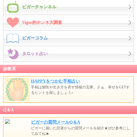
ビガーチャンネル
Vigor的ホンネ大調査
ビガーコラム
タロット占い
診断系
HAPPYをつかむ手相占い
手相は個性や生き方を表す情報の宝庫。さぁ、幸せをGETす
るヒントを探しましょう♪
Q＆A
ビガーの質問メールQ＆A
ビガーに届いた読者からの質問メールを紹介★ぜひ参考にし
てみてね★