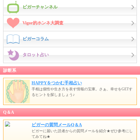
ビガーチャンネル
Vigor的ホンネ大調査
ビガーコラム
タロット占い
診断系
HAPPYをつかむ手相占い
手相は個性や生き方を表す情報の宝庫。さぁ、幸せをGETす
るヒントを探しましょう♪
Q＆A
ビガーの質問メールQ＆A
ビガーに届いた読者からの質問メールを紹介★ぜひ参考にし
てみてね★