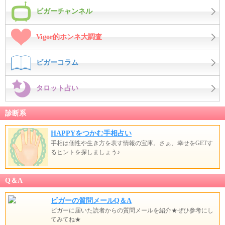
ビガーチャンネル
Vigor的ホンネ大調査
ビガーコラム
タロット占い
診断系
HAPPYをつかむ手相占い
手相は個性や生き方を表す情報の宝庫。さぁ、幸せをGETす
るヒントを探しましょう♪
Q＆A
ビガーの質問メールQ＆A
ビガーに届いた読者からの質問メールを紹介★ぜひ参考にし
てみてね★